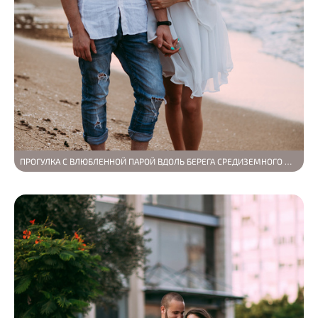
ПРОГУЛКА С ВЛЮБЛЕННОЙ ПАРОЙ ВДОЛЬ БЕРЕГА СРЕДИЗЕМНОГО МОРЯ В ИЗРАИЛЕ, ГОРОД ХАЙ…