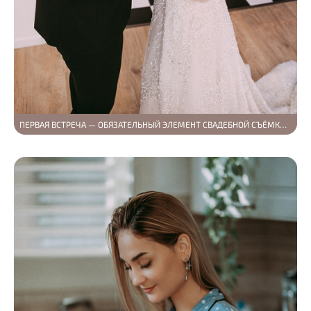
ПЕРВАЯ ВСТРЕЧА — ОБЯЗАТЕЛЬНЫЙ ЭЛЕМЕНТ СВАДЕБНОЙ СЪЁМКИ (EHAB И KATERYNA)