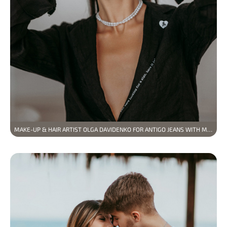
MAKE-UP & HAIR ARTIST OLGA DAVIDENKO FOR ANTIGO JEANS WITH MODEL VLADYSLAVA