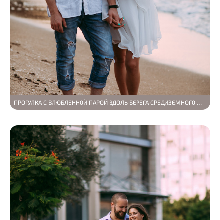
ПРОГУЛКА С ВЛЮБЛЕННОЙ ПАРОЙ ВДОЛЬ БЕРЕГА СРЕДИЗЕМНОГО МОРЯ В ИЗРАИЛЕ, ГОРОД ХАЙ…