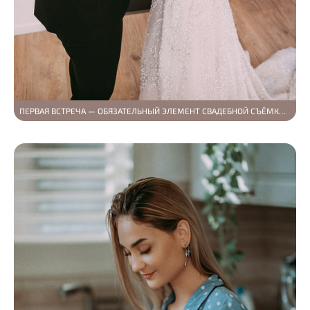
ПЕРВАЯ ВСТРЕЧА — ОБЯЗАТЕЛЬНЫЙ ЭЛЕМЕНТ СВАДЕБНОЙ СЪЁМКИ (EHAB И KATERYNA)