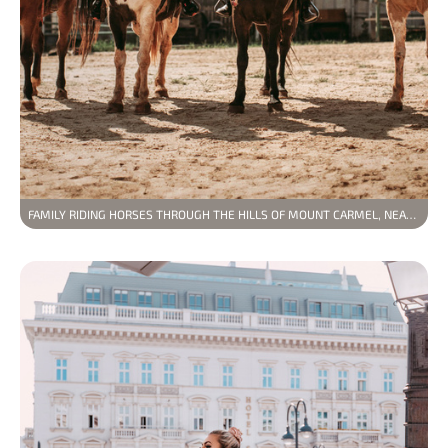
FAMILY RIDING HORSES THROUGH THE HILLS OF MOUNT CARMEL, NEAR BEIT OREN