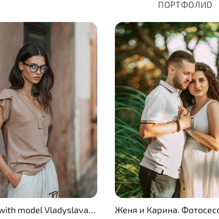
ПОРТФОЛИО
Campaign with model Vladyslava and MUA Olga Davidenko