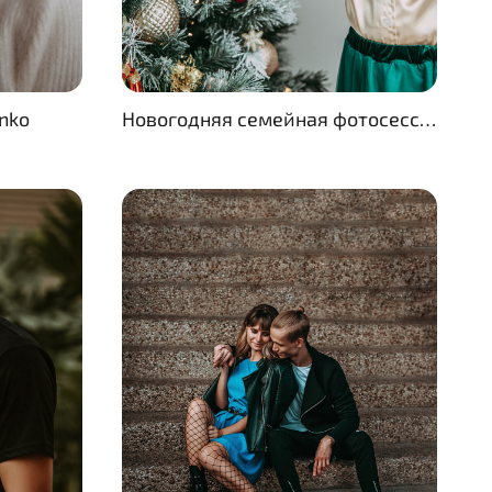
nko
Новогодняя семейная фотосессия в студии GeorgeTLV в Хайфе