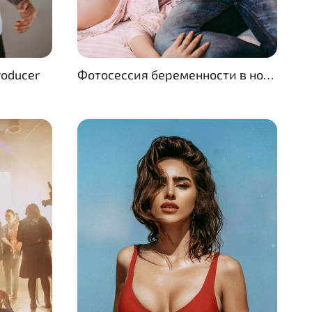
roducer
Фотосессия беременности в номере отеля Templer в Немецкой колонии в Хайфе