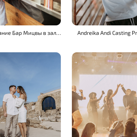
Andreika Andi Casting P
Празднование Бар Мицвы в зале торжеств «Ораним», Хайфа