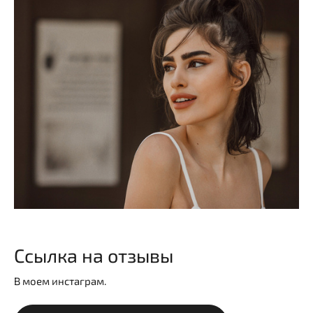
Ссылка на отзывы
В моем инстаграм.