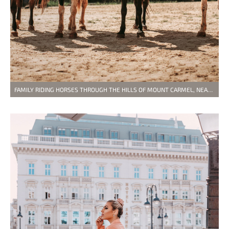
FAMILY RIDING HORSES THROUGH THE HILLS OF MOUNT CARMEL, NEAR BEIT OREN