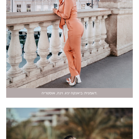
דוגמנית: ביאנקה יניג. וינה, אוסטריה.