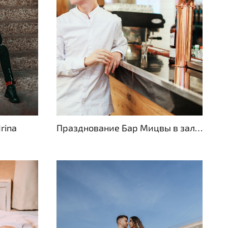
Irina
Празднование Бар Мицвы в зале торжеств «Ораним», Хайфа