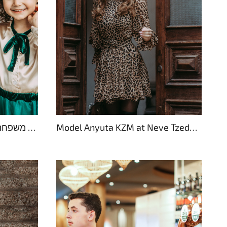
Model Anyuta KZM at Neve Tzedek, Tel Aviv
צילומי משפחה לחג השנה החדשה בסטודיו GeorgeTLV בחיפה