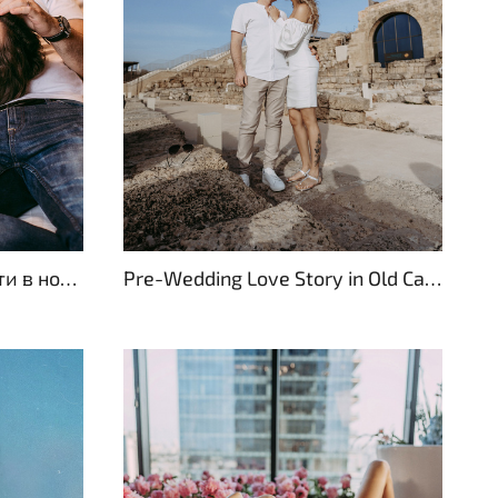
Pre-Wedding Love Story in Old Caesarea
Фотосессия беременности в номере отеля Templer в Немецкой колонии в Хайфе