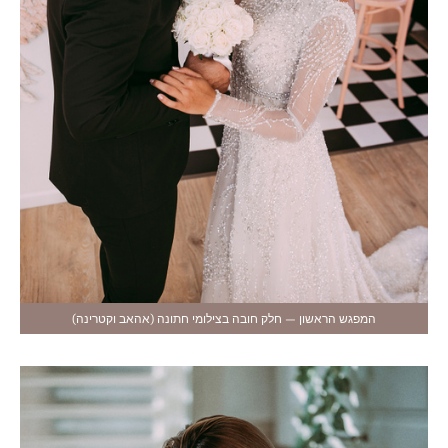
המפגש הראשון — חלק חובה בצילומי חתונה (אהאב וקטרינה)