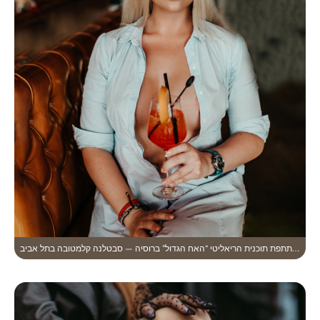
משתתפת תוכנית הריאליטי “האח הגדול” ברוסיה — סבטלנה קלמטובה בתל אביב.