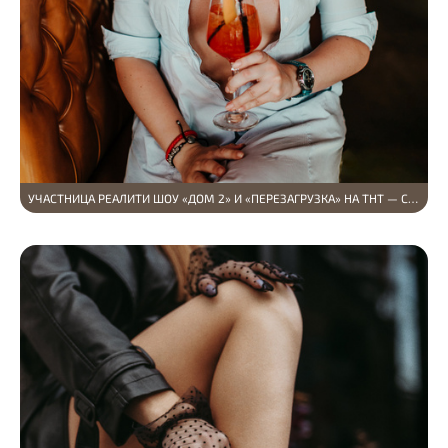
УЧАСТНИЦА РЕАЛИТИ ШОУ «ДОМ 2» И «ПЕРЕЗАГРУЗКА» НА ТНТ — СВЕТЛАНА КАЛЬМЕТОВА В Т…