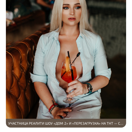
УЧАСТНИЦА РЕАЛИТИ ШОУ «ДОМ 2» И «ПЕРЕЗАГРУЗКА» НА ТНТ — СВЕТЛАНА КАЛЬМЕТОВА В Т…