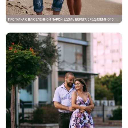
ПРОГУЛКА С ВЛЮБЛЕННОЙ ПАРОЙ ВДОЛЬ БЕРЕГА СРЕДИЗЕМНОГО МОРЯ В ИЗРАИЛЕ, ГОРОД ХАЙ…