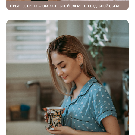
ПЕРВАЯ ВСТРЕЧА — ОБЯЗАТЕЛЬНЫЙ ЭЛЕМЕНТ СВАДЕБНОЙ СЪЁМКИ (EHAB И KATERYNA)