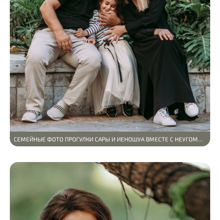
СЕМЕЙНЫЕ ФОТО ПРОГУЛКИ САРЫ И ИЕHОШУА ВМЕСТЕ С НЕУГОМОННОЙ И ВЕСЕЛОЙ ДОЧКОЙ