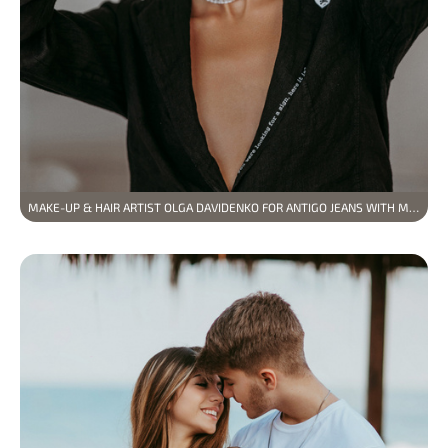
MAKE-UP & HAIR ARTIST OLGA DAVIDENKO FOR ANTIGO JEANS WITH MODEL VLADYSLAVA